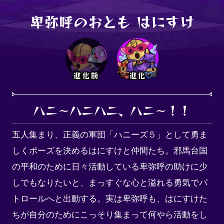
卑弥呼のおとも はにすけ
進化前
進化
ハニ～ハニハニ、ハニ～！！
五人集まり、正義の軍団「ハニーズ５」として勇ま
しくポーズを決めるはにすけと仲間たち。邪馬台国
の平和のために日々活動している卑弥呼の助けに少
しでもなりたいと、まっすぐな心と溢れる勇気でパ
トロールへと出動する。実は卑弥呼も、はにすけた
ちが自分のためにこっそり集まって何やら活動をし