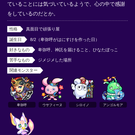
ていることには気づいているようで、心の中で感謝
をしているのだとか。
性格
真面目で頑張り屋
誕生日
8/2（卑弥呼がはにすけを作った日）
好きなもの
卑弥呼、神託を届けること、ひなたぼっこ
苦手なもの
ジメジメした場所
関連モンスター
卑弥呼
ウサフィーヌ
シロイノ
アンゴルモア