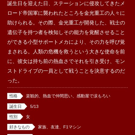
誕生日を迎えた日、ステーションに侵攻してきたメ
ロード帝国軍に襲われたところを金光重工の人々に
助けられる。その際、金光重工が開発した、戦士の
遺伝子を持つ者を検知しその能力を覚醒させること
ができる小型サポートメカにより、その力を呼び覚
まされる。人類の危機を救うという大きな使命を前
に、彼女は持ち前の熱血さでそれを引き受け、モン
ストドライブの一員として戦うことを決意するのだ
った。
性格
楽観的、熱血で仲間思い、感動屋で涙もろい
誕生日
5/13
性別
女
好きなもの
家族、友達、F1マシン