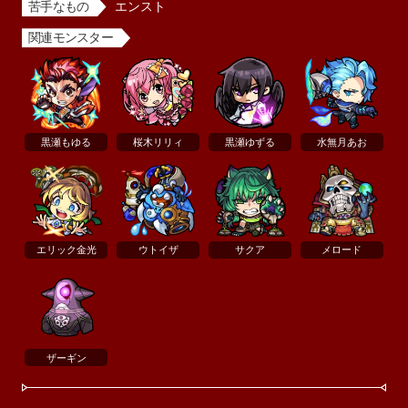
苦手なもの
エンスト
関連モンスター
黒瀬もゆる
桜木リリィ
黒瀬ゆずる
水無月あお
エリック金光
ウトイザ
サクア
メロード
ザーギン