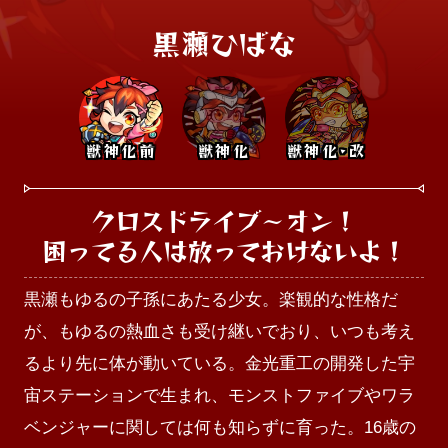
黒瀬ひばな
獣神化前
獣神化
獣神化･改
クロスドライブ～オン！

困ってる人は放っておけないよ！
黒瀬もゆるの子孫にあたる少女。楽観的な性格だ
が、もゆるの熱血さも受け継いでおり、いつも考え
るより先に体が動いている。金光重工の開発した宇
宙ステーションで生まれ、モンストファイブやワラ
ベンジャーに関しては何も知らずに育った。16歳の