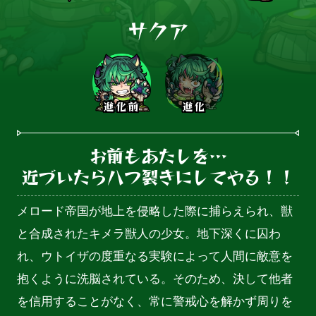
サクア
進化前
進化
お前もあたしを…

近づいたら八つ裂きにしてやる！！
メロード帝国が地上を侵略した際に捕らえられ、獣
と合成されたキメラ獣人の少女。地下深くに囚わ
れ、ウトイザの度重なる実験によって人間に敵意を
抱くように洗脳されている。そのため、決して他者
を信用することがなく、常に警戒心を解かず周りを