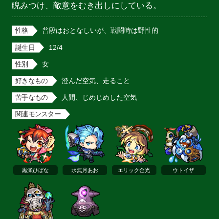
睨みつけ、敵意をむき出しにしている。
性格
普段はおとなしいが、戦闘時は野性的
誕生日
12/4
性別
女
好きなもの
澄んだ空気、走ること
苦手なもの
人間、じめじめした空気
関連モンスター
黒瀬ひばな
水無月あお
エリック金光
ウトイザ