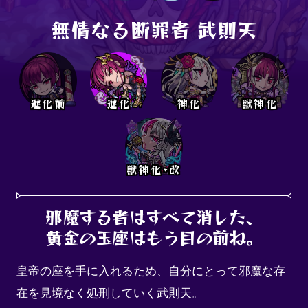
無情なる断罪者 武則天
進化前
進化
神化
獣神化
獣神化･改
邪魔する者はすべて消した、

黄金の玉座はもう目の前ね。
皇帝の座を手に入れるため、自分にとって邪魔な存
在を見境なく処刑していく武則天。
