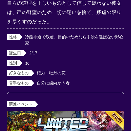
自らの道理を正しいものとして信じて疑わない彼女
は、己の野望のため一切の迷いを捨て、残虐の限り
を尽くすのだった。
性格
冷酷非道で残虐、目的のためなら手段を選ばない野心
家
誕生日
2/17
性別
女
好きなもの
権力、牡丹の花
苦手なもの
自分に歯向かう者
関連イベント