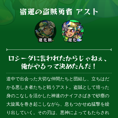
宿運の盗賊勇者 アスト
進化前
進化
ロシーダに言われたからじゃねぇ、

俺がやるって決めたんだ！
道中で出会った大切な仲間たちと団結し、立ちはだ
かる悪しき者たちと戦うアスト。盗賊として培った
身のこなしを活かした神速のナイフさばきで砂塵の
大旋風を巻き起こしながら、息もつかせぬ猛撃を繰
り出していく。その刃は、悪神によってもたらされ