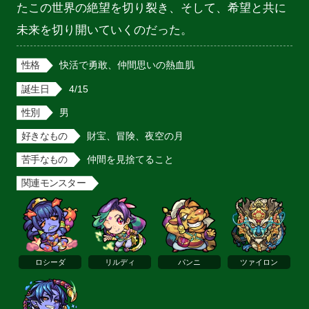
たこの世界の絶望を切り裂き、そして、希望と共に
未来を切り開いていくのだった。
性格
快活で勇敢、仲間思いの熱血肌
誕生日
4/15
性別
男
好きなもの
財宝、冒険、夜空の月
苦手なもの
仲間を見捨てること
関連モンスター
ロシーダ
リルディ
パンニ
ツァイロン