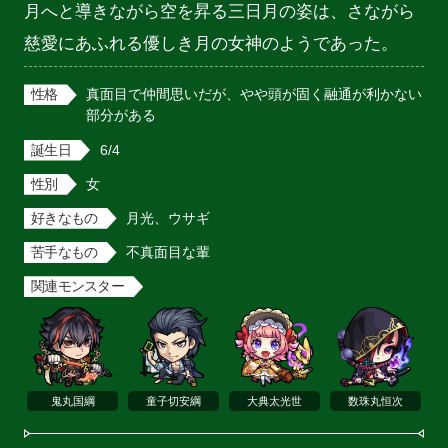
月へと導きながら空を昇る三日月の姿は、さながら
慈愛にあふれる優しき月の女神のようであった。
性格
真面目で仲間思いだが、やや頭が固く融通が利かない
部分がある
誕生日
6/4
性別
女
好きなもの
月光、ウサギ
苦手なもの
不真面目な輩
関連モンスター
鬼丸国綱
童子切安綱
大典太光世
数珠丸恒次