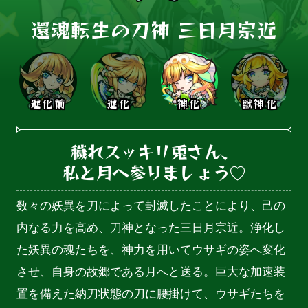
還魂転生の刀神 三日月宗近
進化前
進化
神化
獣神化
穢れスッキリ兎さん、

私と月へ参りましょう♡
数々の妖異を刀によって封滅したことにより、己の
内なる力を高め、刀神となった三日月宗近。浄化し
た妖異の魂たちを、神力を用いてウサギの姿へ変化
させ、自身の故郷である月へと送る。巨大な加速装
置を備えた納刀状態の刀に腰掛けて、ウサギたちを