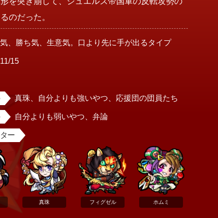
陣形を突き崩して、ジュエルズ帝国軍の反転攻勢の
なるのだった。
強気、勝ち気、生意気。口より先に手が出るタイプ
11/15
女
真珠、自分よりも強いやつ、応援団の団員たち
自分よりも弱いやつ、弁論
スター
真珠
フィグゼル
ホムミ