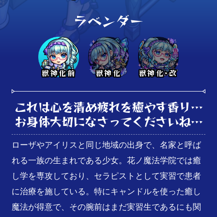
ラベンダー
獣神化前
獣神化
獣神化･改
これは心を清め疲れを癒やす香り…

お身体大切になさってくださいね…
ローザやアイリスと同じ地域の出身で、名家と呼ば
れる一族の生まれである少女。花ノ魔法学院では癒
し学を専攻しており、セラピストとして実習で患者
に治療を施している。特にキャンドルを使った癒し
魔法が得意で、その腕前はまだ実習生であるにも関