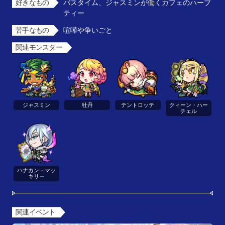
好きなもの
バスタイム、ジャスミンが働くカフェのハーブ
ティー
苦手なもの
喧嘩や争いごと
関連モンスター
ジャスミン
牡丹
テントロッテ
クィーン・ハー
チェル
ハナカン・マッ
キリー
関連イベント