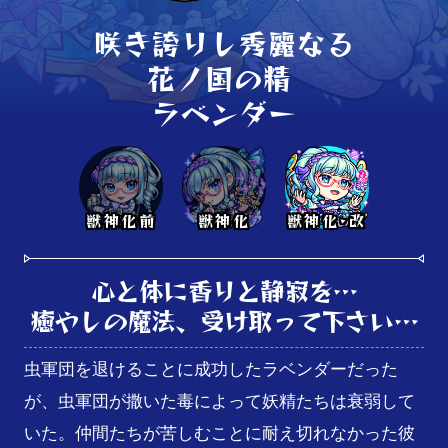
咲き誇りし秀麗なる

花ノ国の精 

ラベンダー
獣神化前
獣神化
獣神化･改
心と体に香りと静寂を…

癒やしの魔法、受け取って下さい…
虫軍団を退けることに成功したラベンダーだった
が、虫軍団が撒いた毒によって妖精たちは衰弱して
いた。仲間たちが苦しむことに耐え切れなかった彼