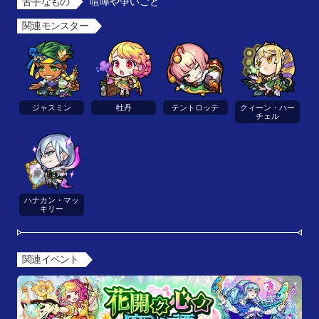
苦手なもの
喧嘩や争いごと
関連モンスター
ジャスミン
牡丹
テントロッテ
クィーン・ハー
チェル
ハナカン・マッ
キリー
関連イベント