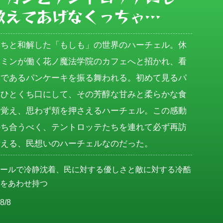
教えてあげなくっちゃ…
たちと和解した「もしも」の世界のハーチェル。休
スミンが働く花ノ魔法学院のカフェへと招かれ、看
ーであるパンケーキを振る舞われる。初めて見るパ
をひとくち口にして、その芳醇な甘みと柔らかな食
を覚え、思わず頬を押さえるハーチェル。この感動
かち合うべく、テントロッテたちを連れて必ず再訪
考える、民想いのハーチェルなのだった。
クールで冷静沈着、民に対する優しさと敵に対する冷酷
さをあわせ持つ
8/8
女