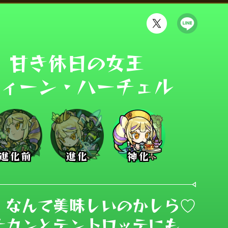
甘き休日の女王

ィーン・ハーチェル
進化前
進化
神化
、なんて美味しいのかしら♡

ナカンとテントロッテにも
