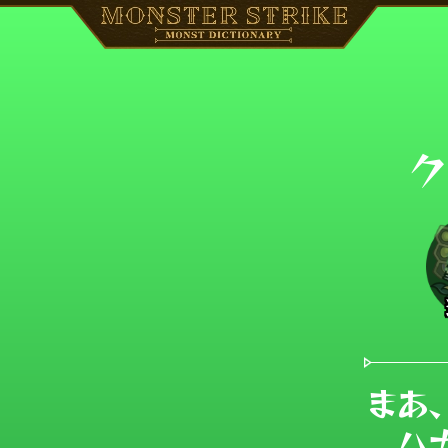
ク
まあ
ハ