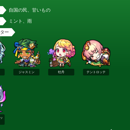
自国の民、甘いもの
ミント、雨
スター
ジャスミン
牡丹
テントロッテ
ッ