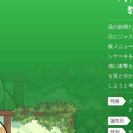
花の妖精
日にジャ
板メニュ
ンケーキ
感に衝撃
を皆と分
しようと
性格
誕生日
性別