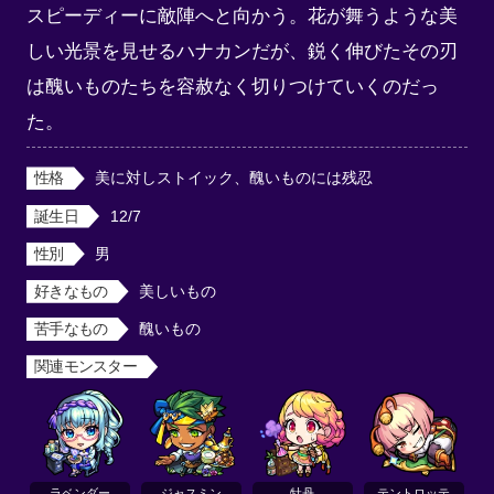
スピーディーに敵陣へと向かう。花が舞うような美
しい光景を見せるハナカンだが、鋭く伸びたその刃
は醜いものたちを容赦なく切りつけていくのだっ
た。
性格
美に対しストイック、醜いものには残忍
誕生日
12/7
性別
男
好きなもの
美しいもの
苦手なもの
醜いもの
関連モンスター
ラベンダー
ジャスミン
牡丹
テントロッテ