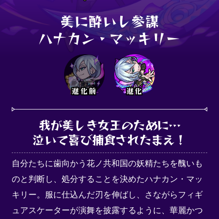
美に酔いし参謀

ハナカン・マッキリー
進化前
進化
我が美しき女王のために…

泣いて喜び捕食されたまえ！
自分たちに歯向かう花ノ共和国の妖精たちを醜いも
のと判断し、処分することを決めたハナカン・マッ
キリー。服に仕込んだ刃を伸ばし、さながらフィギ
ュアスケーターが演舞を披露するように、華麗かつ