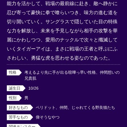
能力を活かして、戦場の最前線に赴き、敵へ静かに
忍び寄って豪快に拳で喰らいつき、味方の進む道を
切り開いていく。サングラスで隠していた目の特殊
な力を解放し、未来を予見しながら相手の攻撃を華
麗にかわしつつ、愛用のナックルで次々と殲滅して
いくタイガーアイは、まさに戦場の王者と呼ぶにふ
さわしい、勇猛な虎を思わせる姿なのであった。
性格
考えるより先に手が出る喧嘩っ早い性格、仲間想いの
兄貴肌
誕生日
10/26
性別
男
好きなもの
ペリドット、仲間、じゃれてくる野良猫たち
苦手なもの
偉そうなやつ
関連モンスター