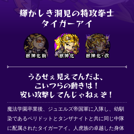
輝かしき洞見の特攻拳士

タイガーアイ
獣神化前
獣神化
獣神化･改
うるせぇ見えてんだよ、

こいつらの動きは！

安い攻撃してんじゃねぇぞ！
魔法学園卒業後、ジュエルズ帝国軍に入隊し、幼馴
染であるペリドットとタンザナイトと共に同じ中隊
に配属されたタイガーアイ。人虎族の卓越した身体