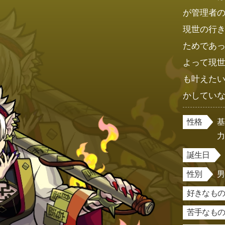
が管理者
現世の行
ためであ
よって現
も叶えた
かしてい
性格
誕生日
性別
好きなもの
苦手なもの