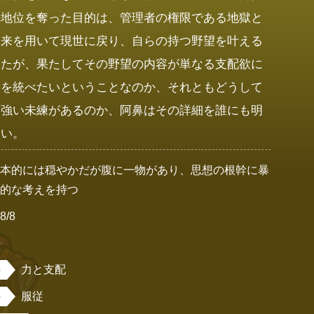
の地位を奪った目的は、管理者の権限である地獄と
き来を用いて現世に戻り、自らの持つ野望を叶える
ったが、果たしてその野望の内容が単なる支配欲に
世を統べたいということなのか、それともどうして
い強い未練があるのか、阿鼻はその詳細を誰にも明
ない。
基本的には穏やかだが腹に一物があり、思想の根幹に暴
力的な考えを持つ
8/8
男
力と支配
服従