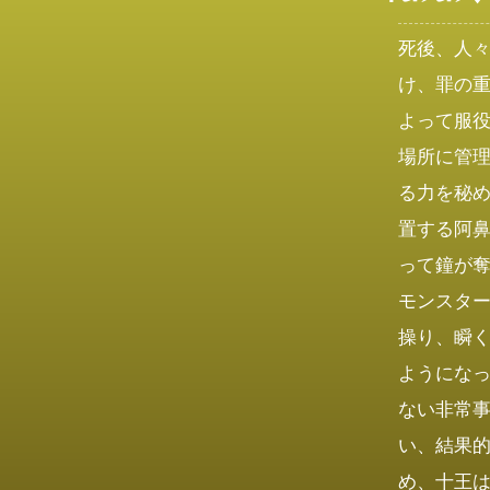
死後、人
け、罪の
よって服
場所に管
る力を秘
置する阿
って鐘が
モンスタ
操り、瞬
ようにな
ない非常
い、結果
め、十王