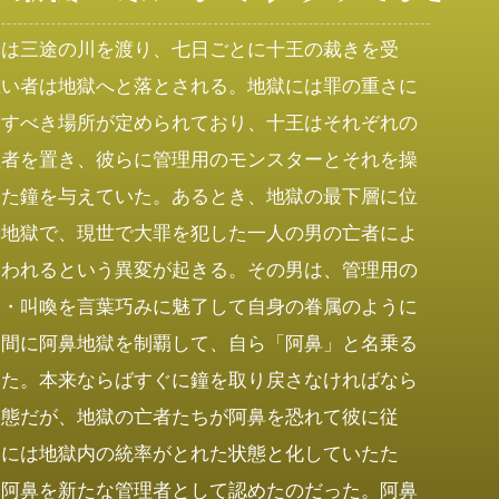
々は三途の川を渡り、七日ごとに十王の裁きを受
重い者は地獄へと落とされる。地獄には罪の重さに
役すべき場所が定められており、十王はそれぞれの
理者を置き、彼らに管理用のモンスターとそれを操
めた鐘を与えていた。あるとき、地獄の最下層に位
鼻地獄で、現世で大罪を犯した一人の男の亡者によ
奪われるという異変が起きる。その男は、管理用の
ー・叫喚を言葉巧みに魅了して自身の眷属のように
く間に阿鼻地獄を制覇して、自ら「阿鼻」と名乗る
った。本来ならばすぐに鐘を取り戻さなければなら
事態だが、地獄の亡者たちが阿鼻を恐れて彼に従
的には地獄内の統率がとれた状態と化していたた
は阿鼻を新たな管理者として認めたのだった。阿鼻