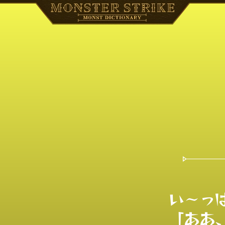
い〜っぱ
「ああ