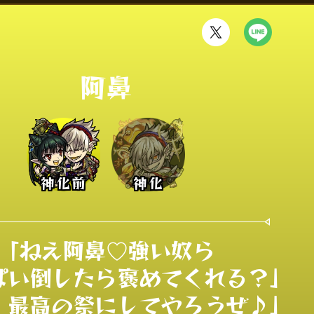
阿鼻
神化前
神化
「ねえ阿鼻♡強い奴ら

い倒したら褒めてくれる？」

、最高の祭にしてやろうぜ♪」