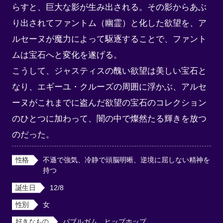
らすと、巨大な影が生み出される。その影からあぶ
り出されてファントム（幽霊）と化した欲望を、ア
ルセーヌが魔力によって駆逐することで、ファント
ムは宝石へと変化を遂げる。

こうして、ジャスティスの醜い欲望は美しい宝石と
なり、エギーユ・クルーズの周囲に浮かぶ、アルセ
ーヌがこれまでに盗んだ欲望の宝石のコレクション
のひとつに加わって、闇の中で燦然たる輝きを放つ
のだった。
性格
不遜で強気、冷静で頭脳明晰、逆境に屈しない精神を
持つ
誕生日
12/8
性別
女
好きなもの
バブルガム、ヒップホップ