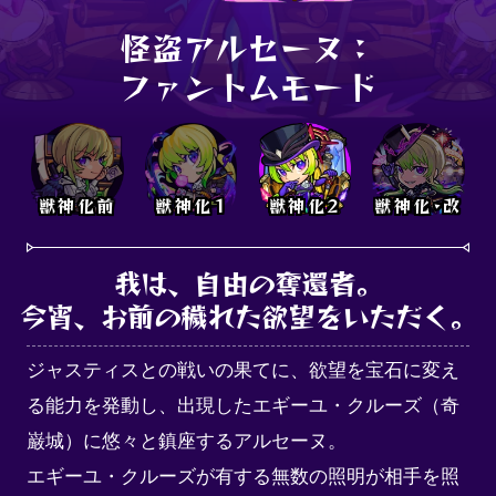
怪盗アルセーヌ：

ファントムモード
獣神化前
獣神化1
獣神化2
獣神化･改
我は、自由の奪還者。

今宵、お前の穢れた欲望をいただく。
ジャスティスとの戦いの果てに、欲望を宝石に変え
る能力を発動し、出現したエギーユ・クルーズ（奇
巌城）に悠々と鎮座するアルセーヌ。

エギーユ・クルーズが有する無数の照明が相手を照