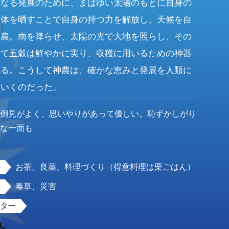
らなる発展のために、まばゆい太陽のもとに自身の
た体を晒すことで自身の持つ力を解放し、天候を自
神農。雨を降らせ、太陽の光で大地を照らし、その
って五穀は鮮やかに実り、収穫に用いるための神器
れる。こうして神農は、確かな恵みと発展を人類に
ていくのだった。
面倒見がよく、思いやりがあって優しい。恥ずかしがり
屋な一面も
女
お茶、良薬、料理づくり（得意料理は栗ごはん）
毒草、災害
スター