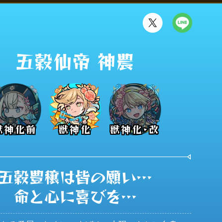
五穀仙帝 神農
獣神化前
獣神化
獣神化･改
五穀豊穣は皆の願い…

命と心に喜びを…