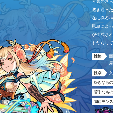
人類のさ
透き通っ
在に操る
恩恵によ
が生成さ
もたらし
性格
性別
好きなもの
苦手なもの
関連モン