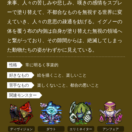
来事、人々の苦しみや悲しみ、嘆きの感情をスプレ
ーで塗り替えて、不都合なものを無視する世界に変
えていき、人々の意思の疎通を妨げる。イグノーの
体を覆う布の内側は自身が塗り替えた無視の領域へ
と繋がっており、その隙間からは、絶滅してしまっ
た動物たちの姿がわずかに見えている。
性格
常に明るく享楽的
好きなもの
絵を描くこと、楽しいこと
苦手なもの
楽しくないこと、都合の悪いこと
関連モンスター
ディヴィジョン
ダウト
エリミネイター
アンフェア