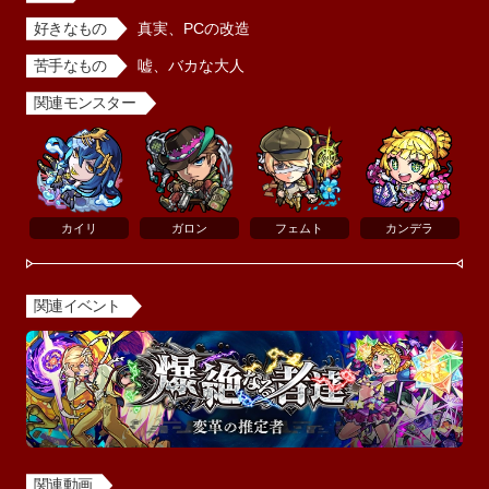
好きなもの
真実、PCの改造
苦手なもの
嘘、バカな大人
関連モンスター
カイリ
ガロン
フェムト
カンデラ
関連イベント
関連動画