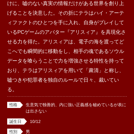
けに、嘘のない真実の情報だけがある世界を創り上
げることを決意した。その折にテラはハイ・アーテ
ィファクトのひとつを手に入れ、自身がプレイして
いるPCゲームのアバター『アリスィア』を具現化さ
せる力を得た。アリスィアは、電子の海を渡ってど
こへでも瞬間的に移動をし、相手の魂であるソウル
データを喰らうことで力を増強させる特性を持って
おり、テラはアリスィアを用いて「粛清」と称し、
嘘つきや犯罪者を独自のルールで日々、裁いてい
る。
性格
生意気で独善的、内に強い正義感を秘めているが表に
は出さない
誕生日
10/12
性別
男