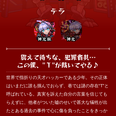
テラ
神化前
神化
震えて待ちな、犯罪者共…

この僕、"Ｔ"が裁いてやる♪
世界で指折りの天才ハッカーである少年。その正体
はいまだに誰も掴んでおらず、巷では謎の存在“T”と
呼ばれている。真実を訴えた自分の言葉を信じても
らえずに、他者がついた嘘のせいで甚大な犠牲が出
たとある過去の事件で心に傷を負ったことをきっか