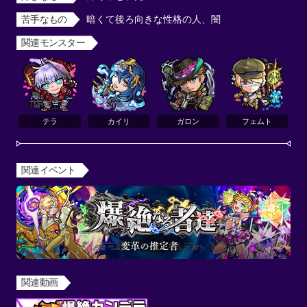
苦手なもの
暗くて後ろ向きな性格の人、闇
関連モンスター
テラ
カイリ
ガロン
フェムト
関連イベント
関連動画