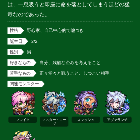
は、一息吸うと即座に命を落としてしまうほどの猛
毒なのであった。
性格
野心家、自己中心的で嘘つき
誕生日
2/2
性別
男
好きなもの
自分、残酷な企みを考えること
苦手なもの
正々堂々と戦うこと、しつこい相手
関連モンスター
ブレイク
マスター・コー
スマッシュ
アヴァランチ
ヴ