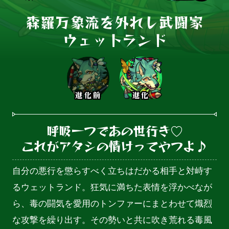
森羅万象流を外れし武闘家

ウェットランド
進化前
進化
呼吸一つであの世行き♡

これがアタシの情けってやつよ♪
自分の悪行を懲らすべく立ちはだかる相手と対峙す
るウェットランド。狂気に満ちた表情を浮かべなが
ら、毒の闘気を愛用のトンファーにまとわせて熾烈
な攻撃を繰り出す。その勢いと共に吹き荒れる毒風