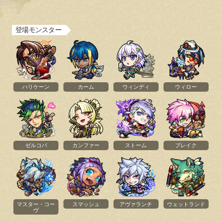
かつて、一人の武闘家がいた。 彼の名は、ストライク。 男は険しい武の道を歩み、数多のライバル
登場モンスター
ハリケーン
カーム
ウィンディ
ウィロー
ゼルコバ
カンファー
ストーム
ブレイク
マスター・コー
スマッシュ
アヴァランチ
ウェットランド
ヴ