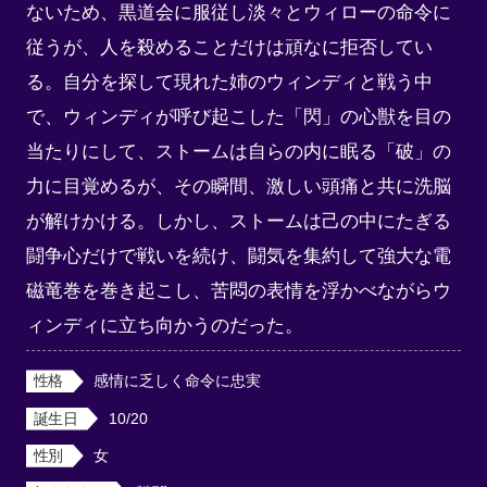
ないため、黒道会に服従し淡々とウィローの命令に
従うが、人を殺めることだけは頑なに拒否してい
る。自分を探して現れた姉のウィンディと戦う中
で、ウィンディが呼び起こした「閃」の心獣を目の
当たりにして、ストームは自らの内に眠る「破」の
力に目覚めるが、その瞬間、激しい頭痛と共に洗脳
が解けかける。しかし、ストームは己の中にたぎる
闘争心だけで戦いを続け、闘気を集約して強大な電
磁竜巻を巻き起こし、苦悶の表情を浮かべながらウ
ィンディに立ち向かうのだった。
性格
感情に乏しく命令に忠実
誕生日
10/20
性別
女