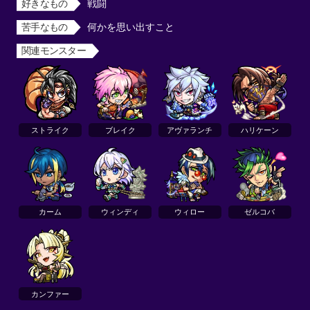
好きなもの
戦闘
苦手なもの
何かを思い出すこと
関連モンスター
ストライク
ブレイク
アヴァランチ
ハリケーン
カーム
ウィンディ
ウィロー
ゼルコバ
カンファー