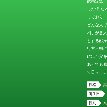
武術流派「
った“烈な
しており、
どんな人
相手が悪
とする献身
行方不明
に出た父
あっても
て日々、
性格
誕生日
性別