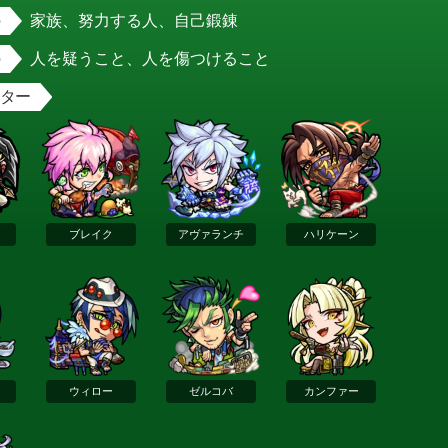
家族、努力する人、自己鍛錬
人を疑うこと、人を傷つけること
スター
ブレイク
アヴァランチ
ハリケーン
ウィロー
ゼルコバ
カンファー