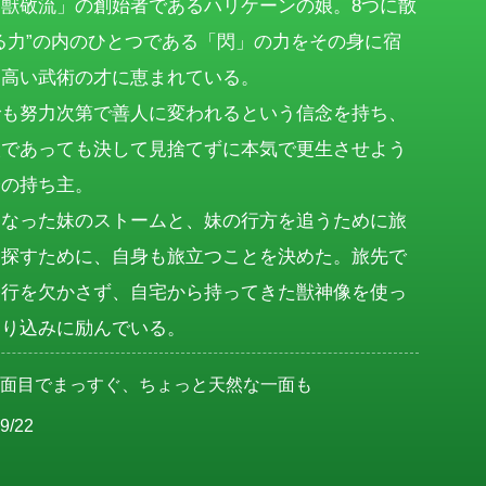
獣敬流」の創始者であるハリケーンの娘。8つに散
る力”の内のひとつである「閃」の力をその身に宿
高い武術の才に恵まれている。

でも努力次第で善人に変われるという信念を持ち、
人であっても決して見捨てずに本気で更生させよう
の持ち主。

になった妹のストームと、妹の行方を追うために旅
を探すために、自身も旅立つことを決めた。旅先で
修行を欠かさず、自宅から持ってきた獣神像を使っ
走り込みに励んでいる。
真面目でまっすぐ、ちょっと天然な一面も
9/22
女