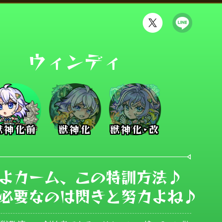
ウィンディ
獣神化前
獣神化
獣神化･改
よカーム、この特訓方法♪

必要なのは閃きと努力よね♪