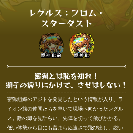
レグルス：フロム・

スターダスト
獣神化前
獣神化
密猟とは恥を知れ！

獅子の誇りにかけて、させはしない！
密猟組織のアジトを発見したという情報が入り、ラ
イオン族の仲間たちを率いて現場へ向かったレグル
ス。敵の隙を見計らい、先陣を切って飛びかかる。
低い体勢から目にも留まらぬ速さで飛び出し、鋭い