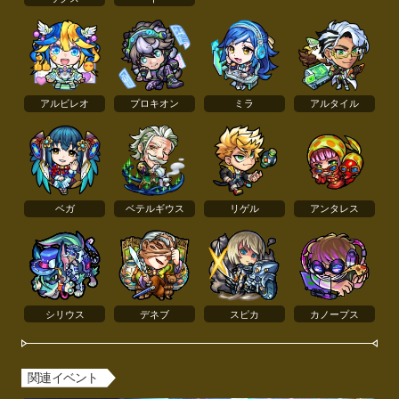
アルビレオ
プロキオン
ミラ
アルタイル
ベガ
ベテルギウス
リゲル
アンタレス
シリウス
デネブ
スピカ
カノープス
関連イベント