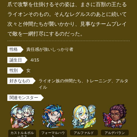
爪で攻撃を仕掛けるその姿は、まさに百獣の王たる
ライオンそのもの。そんなレグルスのあとに続いて
次々と仲間たちが襲いかかり、見事なチームプレイ
で敵を一網打尽にするのだった。
性格
責任感が強いしっかり者
誕生日
4/15
性別
女
好きなもの
ライオン族の仲間たち、トレーニング、アルタ
イル
関連モンスター
カストル＆ポル
フォーマルハウ
アルファルド
アルデバラン
ックス
ト