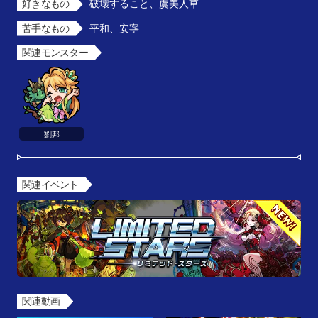
好きなもの
破壊すること、虞美人草
苦手なもの
平和、安寧
関連モンスター
劉邦
関連イベント
関連動画