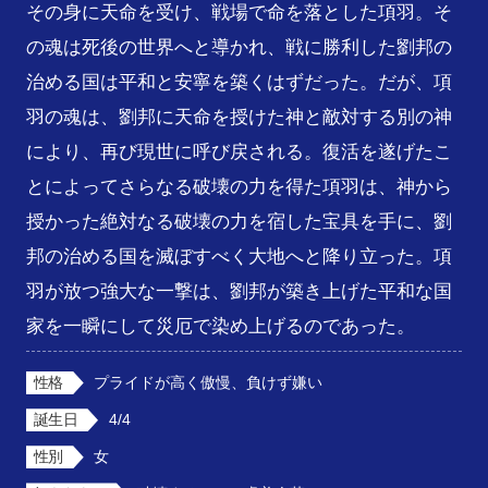
その身に天命を受け、戦場で命を落とした項羽。そ
の魂は死後の世界へと導かれ、戦に勝利した劉邦の
治める国は平和と安寧を築くはずだった。だが、項
羽の魂は、劉邦に天命を授けた神と敵対する別の神
により、再び現世に呼び戻される。復活を遂げたこ
とによってさらなる破壊の力を得た項羽は、神から
授かった絶対なる破壊の力を宿した宝具を手に、劉
邦の治める国を滅ぼすべく大地へと降り立った。項
羽が放つ強大な一撃は、劉邦が築き上げた平和な国
家を一瞬にして災厄で染め上げるのであった。
性格
プライドが高く傲慢、負けず嫌い
誕生日
4/4
性別
女