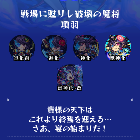
戦場に甦りし破壊の魔将

項羽
進化前
進化
神化
獣神化
獣神化･改
貴様の天下は

これより終焉を迎える…

さあ、宴の始まりだ！