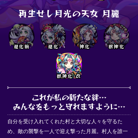
再生せし月光の天女 月麗
進化前
進化
神化
獣神化
獣神化･改
これが私の新たな絆…

みんなをもっと守れますように…
自分を受け入れてくれた村と大切な人々を守るた
め、敵の襲撃を一人で迎え撃った月麗。村人を誰一