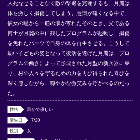
人死なせることなく敵の撃退を完遂するも、月麗は
体を激しく損傷してしまう。意識が遠くなる中で、
彼女の瞳から一筋の涙が零れたそのとき、父である
博士が月麗の中に残したプログラムが起動し、損傷
を免れたパーツで自身の体を再生させる。こうして
幼い子どもの姿となって復活を遂げた月麗は、プロ
グラムの働きによって形成された月型の新兵器に乗
り、村の人々を守るための力を再び得られた喜びを
深く感じながら、穏やかな微笑みを浮かべるのだっ
た。
性格
温かで優しい
誕生日
7/20
性別
女