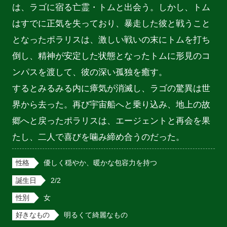
は、ラゴに宿る亡霊・トムと出会う。しかし、トム
はすでに正気を失っており、暴走した彼と戦うこと
となったポラリスは、激しい戦いの末にトムを打ち
倒し、精神が安定した状態となったトムに形見のコ
ンパスを渡して、彼の深い孤独を癒す。

するとみるみる内に瘴気が消滅し、ラゴの驚異は世
界から去った。再び宇宙船へと乗り込み、地上の故
郷へと戻ったポラリスは、エージェントと再会を果
たし、二人で喜びを噛み締め合うのだった。
性格
優しく穏やか、暖かな包容力を持つ
誕生日
2/2
性別
女
好きなもの
明るくて綺麗なもの