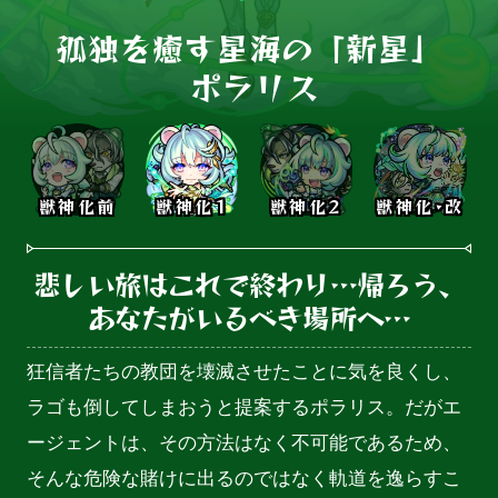
孤独を癒す星海の「新星」

 ポラリス
獣神化前
獣神化1
獣神化2
獣神化･改
悲しい旅はこれで終わり…帰ろう、

あなたがいるべき場所へ…
狂信者たちの教団を壊滅させたことに気を良くし、
ラゴも倒してしまおうと提案するポラリス。だがエ
ージェントは、その方法はなく不可能であるため、
そんな危険な賭けに出るのではなく軌道を逸らすこ