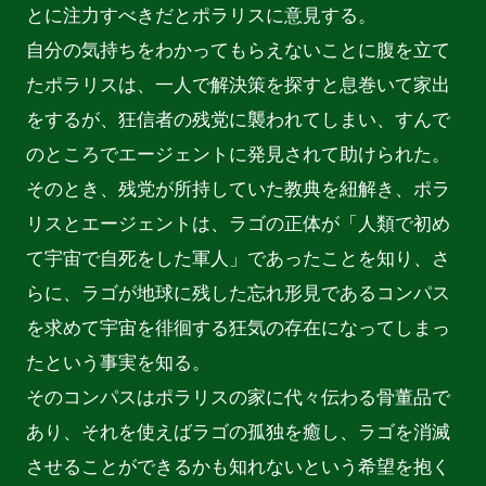
とに注力すべきだとポラリスに意見する。

自分の気持ちをわかってもらえないことに腹を立て
たポラリスは、一人で解決策を探すと息巻いて家出
をするが、狂信者の残党に襲われてしまい、すんで
のところでエージェントに発見されて助けられた。

そのとき、残党が所持していた教典を紐解き、ポラ
リスとエージェントは、ラゴの正体が「人類で初め
て宇宙で自死をした軍人」であったことを知り、さ
らに、ラゴが地球に残した忘れ形見であるコンパス
を求めて宇宙を徘徊する狂気の存在になってしまっ
たという事実を知る。

そのコンパスはポラリスの家に代々伝わる骨董品で
あり、それを使えばラゴの孤独を癒し、ラゴを消滅
させることができるかも知れないという希望を抱く