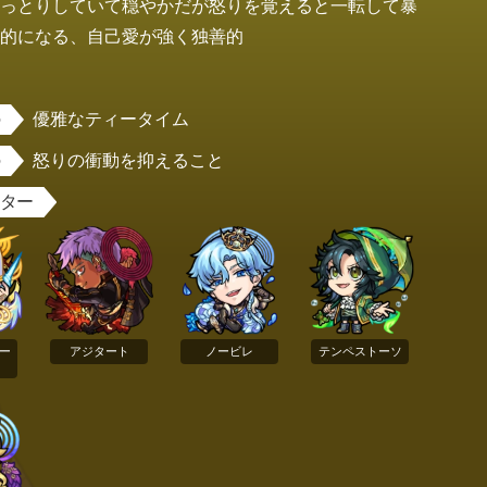
おっとりしていて穏やかだが怒りを覚えると一転して暴
力的になる、自己愛が強く独善的
女
優雅なティータイム
怒りの衝動を抑えること
スター
ー
アジタート
ノービレ
テンペストーソ