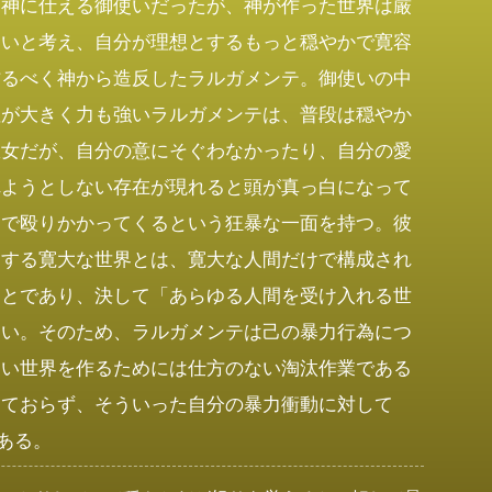
は神に仕える御使いだったが、神が作った世界は厳
しいと考え、自分が理想とするもっと穏やかで寛容
作るべく神から造反したラルガメンテ。御使いの中
躯が大きく力も強いラルガメンテは、普段は穏やか
淑女だが、自分の意にそぐわなかったり、自分の愛
れようとしない存在が現れると頭が真っ白になって
力で殴りかかってくるという狂暴な一面を持つ。彼
とする寛大な世界とは、寛大な人間だけで構成され
ことであり、決して「あらゆる人間を受け入れる世
ない。そのため、ラルガメンテは己の暴力行為につ
良い世界を作るためには仕方のない淘汰作業である
えておらず、そういった自分の暴力衝動に対して
である。