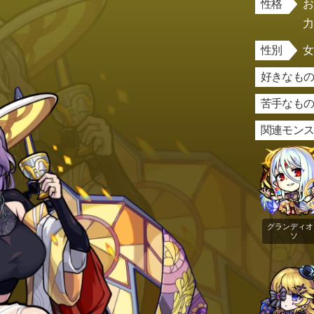
性格
性別
好きなもの
苦手なもの
関連モン
グランディオ
ソ