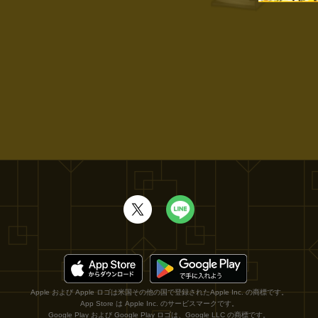
Apple および Apple ロゴは米国その他の国で登録されたApple Inc. の商標です。
App Store は Apple Inc. のサービスマークです。
Google Play および Google Play ロゴは、Google LLC の商標です。