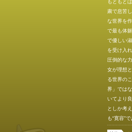
もともと
粛で息苦
な世界を
で最も体
で優しい
を受け入
圧倒的な
女が理想
る世界の
界」では
いてより
としか考
も“寛容”