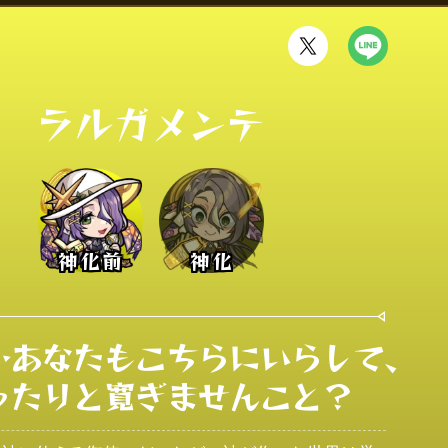
ラルガメンテ
神化前
神化
…あなたもこちらにいらして、
ったりと寛ぎませんこと？