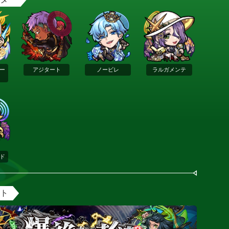
ー
アジタート
ノービレ
ラルガメンテ
ド
ント