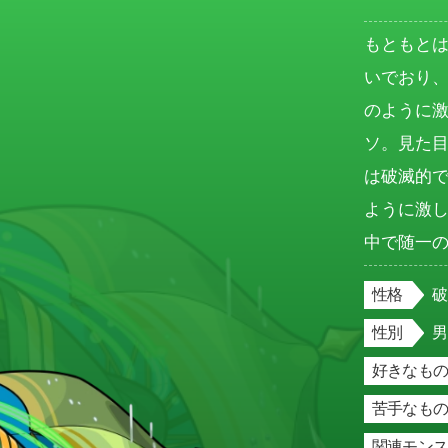
もともと
いでおり
のように
ソ。見た
は破滅的
ように激
中で随一
性格
性別
好きなもの
苦手なもの
関連モン