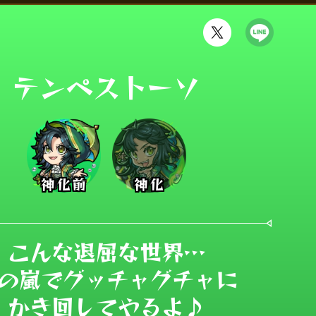
テンペストーソ
神化前
神化
こんな退屈な世界…

の嵐でグッチャグチャに

かき回してやるよ♪