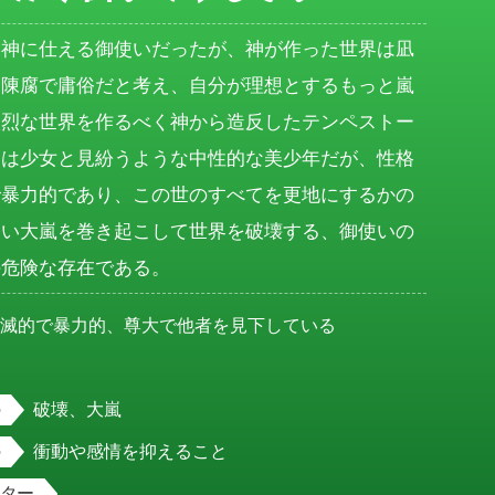
は神に仕える御使いだったが、神が作った世界は凪
、陳腐で庸俗だと考え、自分が理想とするもっと嵐
激烈な世界を作るべく神から造反したテンペストー
目は少女と見紛うような中性的な美少年だが、性格
で暴力的であり、この世のすべてを更地にするかの
しい大嵐を巻き起こして世界を破壊する、御使いの
の危険な存在である。
破滅的で暴力的、尊大で他者を見下している
男
破壊、大嵐
衝動や感情を抑えること
スター