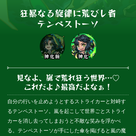
狂暴なる旋律に荒びし者

テンペストーソ
神化前
神化
見なよ、嵐で荒れ狂う世界…♡

これだよ♪最高だよなぁ！
自分の行いを止めようとするストライカーと対峙す
るテンペストーソ。嵐を起こして世界ごとストライ
カーを消し去ってしまおうと不敵な笑みを浮かべ
る。テンペストーソが手にした傘を掲げると嵐の魔