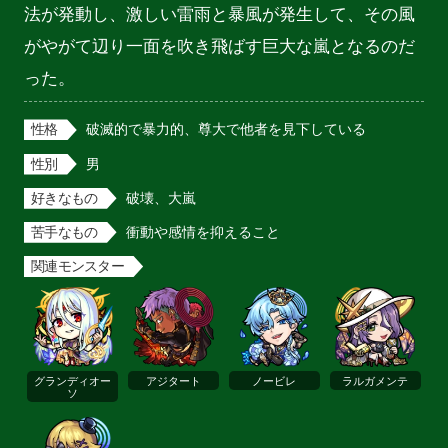
法が発動し、激しい雷雨と暴風が発生して、その風
がやがて辺り一面を吹き飛ばす巨大な嵐となるのだ
った。
性格
破滅的で暴力的、尊大で他者を見下している
性別
男
好きなもの
破壊、大嵐
苦手なもの
衝動や感情を抑えること
関連モンスター
グランディオー
アジタート
ノービレ
ラルガメンテ
ソ