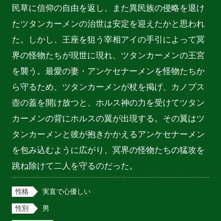
民草に信仰の自由を返し、また異民族の侵略を退け
たツタンカーメンの治世は安定を迎えたかと思われ
た。しかし、王座を狙う宰相アイの手引によって冥
界の怪物たちが現世に現れ、ツタンカーメンの王宮
を襲う。最愛の妻・アンケセナーメンを怪物たちか
ら守るため、ツタンカーメンが杖を掲げ、カノプス
壺の蓋を開け放つと、ホルス神の力を受けてツタン
カーメンの背にホルスの翼が出現する。その翼はツ
タンカーメンと彼が抱きかかえるアンケセナーメン
を包み込むように広がり、冥界の怪物たちの猛攻を
跳ね除けて二人を守るのだった。
性格
実直で心優しい
性別
男