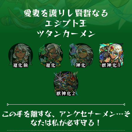
愛妻を護りし賢哲なる

エジプト王

ツタンカーメン
進化前
進化
神化
獣神化1
獣神化2
この手を離すな、アンケセナーメン…そ
なたは私が必ず守る！