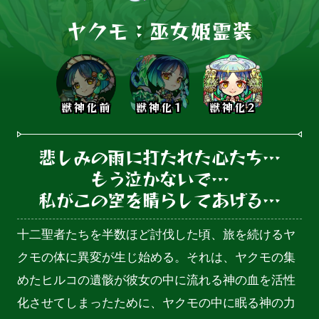
ヤクモ：巫女姫霊装
獣神化前
獣神化1
獣神化2
悲しみの雨に打たれた心たち…

もう泣かないで…

私がこの空を晴らしてあげる…
十二聖者たちを半数ほど討伐した頃、旅を続けるヤ
クモの体に異変が生じ始める。それは、ヤクモの集
めたヒルコの遺骸が彼女の中に流れる神の血を活性
化させてしまったために、ヤクモの中に眠る神の力