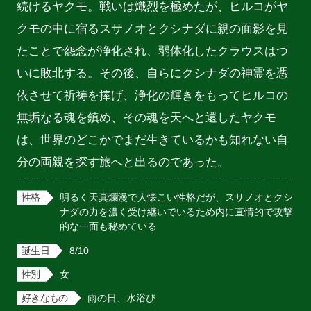
続けるヤクモ。戦いは熾烈を極めたが、ヒルコがヤ
クモの中に宿るスサノオとクシナダに親の面影を見
たことで怨念が浄化され、弱体化したクラウスはつ
いに敗北する。その後、自らにクシナダの神霊を憑
依させて祈祷を捧げ、浄化の輝きをもってヒルコの
無垢なる魂を鎮め、その魂を天へと還したヤクモ
は、世界のどこかでまだ生きているかも知れない自
分の両親を探す旅へと出るのであった。
性格
明るく天真爛漫で人懐こい性格だが、スサノオとクシ
ナダの力を濃く受け継いでいるため内に直情的で攻撃
的な一面も秘めている
誕生日
8/10
性別
女
好きなもの
雨の日、水浴び