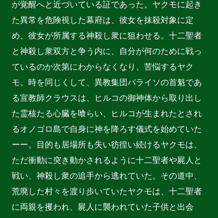
が覚醒へと近づいている証であった。ヤクモに起き
た異常を危険視した幕府は、彼女を抹殺対象に定
め、彼女が所属する神殺し衆に狙わせる。十二聖者
と神殺し衆双方と争う内に、自分が何のために戦っ
ているのか次第にわからなくなり、苦悩するヤク
モ。時を同じくして、異教集団パライソの首魁であ
る宣教師クラウスは、ヒルコの御神体から取り出し
た霊核たる心臓を喰らい、ヒルコが生まれたとされ
るオノゴロ島で自身に神を降ろす儀式を始めていた
ーー。目的も居場所も失い彷徨い続けるヤクモは、
ただ衝動に突き動かされるように十二聖者や屍人と
戦い、神殺し衆の追手から逃れていた。その道中、
荒廃した村々を渡り歩いていたヤクモは、十二聖者
に両親を攫われ、屍人に襲われていた子供と出会