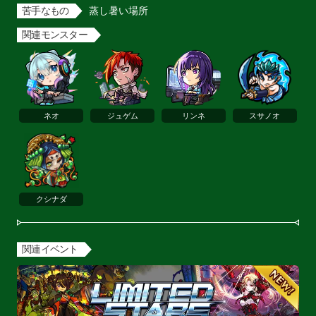
苦手なもの
蒸し暑い場所
関連モンスター
ネオ
ジュゲム
リンネ
スサノオ
クシナダ
関連イベント