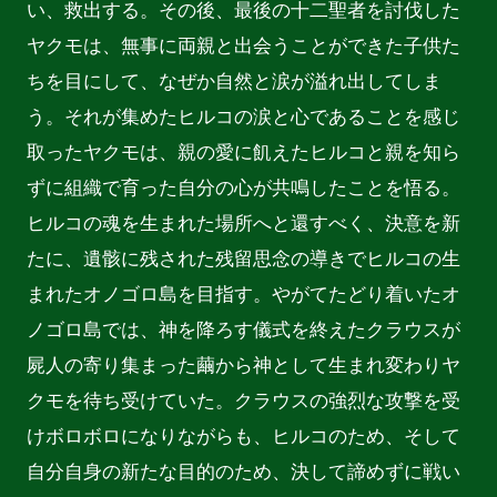
い、救出する。その後、最後の十二聖者を討伐した
ヤクモは、無事に両親と出会うことができた子供た
ちを目にして、なぜか自然と涙が溢れ出してしま
う。それが集めたヒルコの涙と心であることを感じ
取ったヤクモは、親の愛に飢えたヒルコと親を知ら
ずに組織で育った自分の心が共鳴したことを悟る。
ヒルコの魂を生まれた場所へと還すべく、決意を新
たに、遺骸に残された残留思念の導きでヒルコの生
まれたオノゴロ島を目指す。やがてたどり着いたオ
ノゴロ島では、神を降ろす儀式を終えたクラウスが
屍人の寄り集まった繭から神として生まれ変わりヤ
クモを待ち受けていた。クラウスの強烈な攻撃を受
けボロボロになりながらも、ヒルコのため、そして
自分自身の新たな目的のため、決して諦めずに戦い