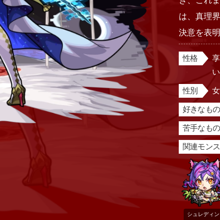
き、これ
は、真理
決意を表
性格
性別
好きなもの
苦手なもの
関連モン
シュレディン