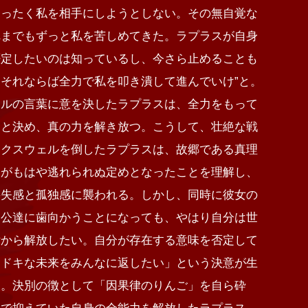
まったく私を相手にしようとしない。その無自覚な
れまでもずっと私を苦しめてきた。ラプラスが自身
否定したいのは知っているし、今さら止めることも
それならば全力で私を叩き潰して進んでいけ”と。
ェルの言葉に意を決したラプラスは、全力をもって
うと決め、真の力を解き放つ。こうして、壮絶な戦
マクスウェルを倒したラプラスは、故郷である真理
別がもはや逃れられぬ定めとなったことを理解し、
喪失感と孤独感に襲われる。しかし、同時に彼女の
「公達に歯向かうことになっても、やはり自分は世
律から解放したい。自分が存在する意味を否定して
キドキな未来をみんなに返したい」という決意が生
た。決別の徴として「因果律のりんご」を自ら砕