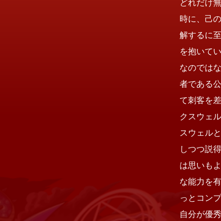
どれだけ
時に、己
解するに
を抱いて
なのでは
者である
て刺客を
クスウェ
スウェル
しつつ説
は思いもよ
な能力を
っとコン
自分が優