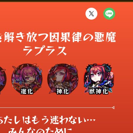
解き放つ因果律の悪魔 

ラプラス
前
進化
神化
獣神化
あたしはもう迷わない…

みんなのために、
