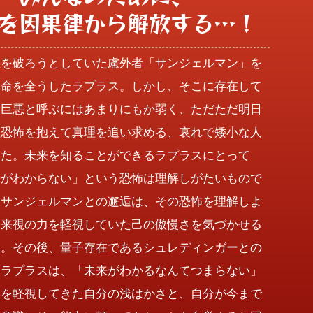
を因果律から解放する…！
匿を破ろうとしていた慮外者「サンジェルマン」を
使命を全うしたラプラス。しかし、そこに存在して
、巨悪と呼ぶにはあまりにもか弱く、ただただ明日
ぬ恐怖を抱えて真理を追い求める、哀れで矮小な人
った。未来を知ることができるラプラスにとって
来がわからない」という恐怖は理解しがたいもので
、サンジェルマンとの邂逅は、その恐怖を理解しよ
未来視の力を軽視していた己の傲慢さを気づかせる
た。その後、量子存在であるシュレディンガーとの
たラプラスは、「未来がわかるなんてつまらない」
力を軽視してきた自分の浅はかさと、自分が今まで