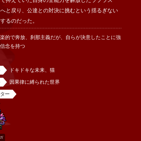
まで抑えていた自身の全能力を解放したラプラス
界へと戻り、公達との対決に挑むという揺るぎない
明するのだった。
享楽的で奔放、刹那主義だが、自らが決意したことに強
い信念を持つ
女
ドキドキな未来、猫
因果律に縛られた世界
スター
ガ