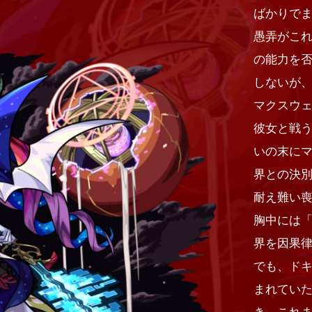
ばかりで
愚弄がこ
の能力を
しないが、
マクスウ
彼女と戦
いの末に
界との決
耐え難い
胸中には
界を因果
でも、ド
まれてい