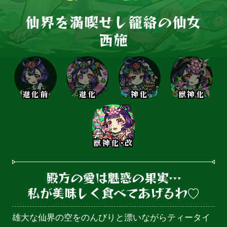
仙界を満喫せし籠絡の仙女

西施
進化前
進化
神化
獣神化
獣神化･改
殿方の愛は魅惑の果実…

私が美味しく食べてあげるわ♡
雄大な仙界の空をのんびりと漂いながらティータイ