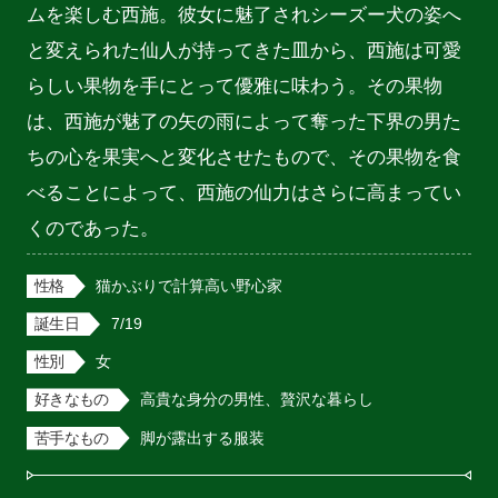
ムを楽しむ西施。彼女に魅了されシーズー犬の姿へ
と変えられた仙人が持ってきた皿から、西施は可愛
らしい果物を手にとって優雅に味わう。その果物
は、西施が魅了の矢の雨によって奪った下界の男た
ちの心を果実へと変化させたもので、その果物を食
べることによって、西施の仙力はさらに高まってい
くのであった。
性格
猫かぶりで計算高い野心家
誕生日
7/19
性別
女
好きなもの
高貴な身分の男性、贅沢な暮らし
苦手なもの
脚が露出する服装