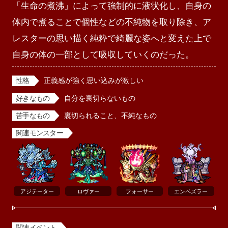
「生命の煮沸」によって強制的に液状化し、自身の
体内で煮ることで個性などの不純物を取り除き、ア
レスターの思い描く純粋で綺麗な姿へと変えた上で
自身の体の一部として吸収していくのだった。
性格
正義感が強く思い込みが激しい
好きなもの
自分を裏切らないもの
苦手なもの
裏切られること、不純なもの
関連モンスター
アジテーター
ロヴァー
フォーサー
エンベズラー
関連イベント