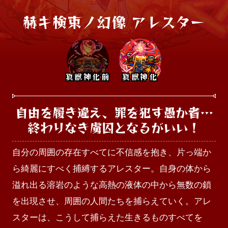
赫キ検束ノ幻像 アレスター
真獣神化前
真獣神化
自由を履き違え、罪を犯す愚か者…

終わりなき虜囚となるがいい！
自分の周囲の存在すべてに不信感を抱き、片っ端か
ら綺麗にすべく捕縛するアレスター。自身の体から
溢れ出る溶岩のような高熱の液体の中から無数の鎖
を出現させ、周囲の人間たちを捕らえていく。アレ
スターは、こうして捕らえた生きるものすべてを