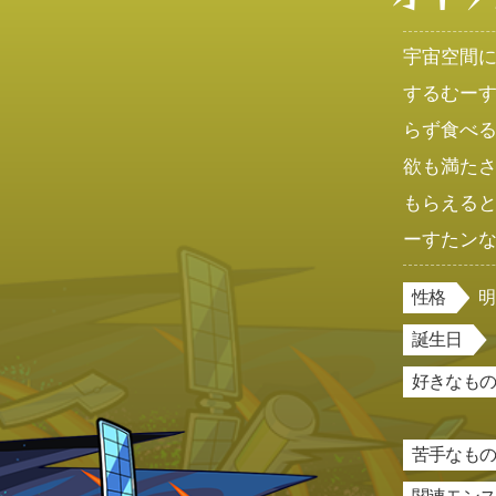
宇宙空間
するむー
らず食べ
欲も満た
もらえる
ーすたン
性格
誕生日
好きなもの
苦手なもの