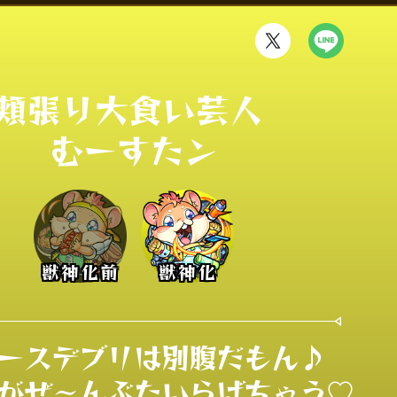
頬張り大食い芸人 

むーすたン
獣神化前
獣神化
ースデブリは別腹だもん♪

がぜ〜んぶたいらげちゃう♡