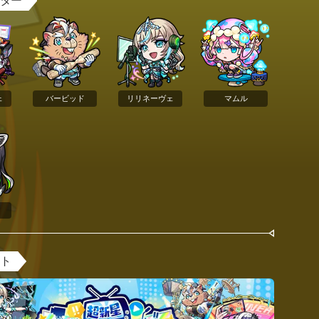
スター
ェ
バービッド
リリネーヴェ
マムル
ント