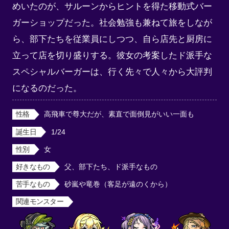
めいたのが、サルーンからヒントを得た移動式バー
ガーショップだった。社会勉強も兼ねて旅をしなが
ら、部下たちを従業員にしつつ、自ら店先と厨房に
立って店を切り盛りする。彼女の考案したド派手な
スペシャルバーガーは、行く先々で人々から大評判
になるのだった。
性格
高飛車で尊大だが、素直で面倒見がいい一面も
誕生日
1/24
性別
女
好きなもの
父、部下たち、ド派手なもの
苦手なもの
砂嵐や竜巻（客足が遠のくから）
関連モンスター