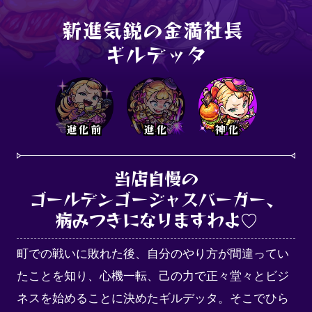
新進気鋭の金満社長 

ギルデッタ
進化前
進化
神化
当店自慢の

ゴールデンゴージャスバーガー、

病みつきになりますわよ♡
町での戦いに敗れた後、自分のやり方が間違ってい
たことを知り、心機一転、己の力で正々堂々とビジ
ネスを始めることに決めたギルデッタ。そこでひら