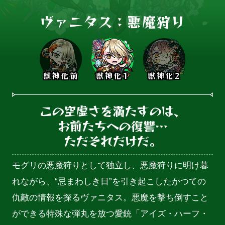
ヴァニタス：悪魔狩り
獣神化前
獣神化1
獣神化2
この空虚さを満たすのは、

お前たちへの復讐…

ただそれだけだ。
モグリの悪魔狩りとして独立し、悪魔狩りに明け暮
れながら、“忌まわしき日”を引き起こしたかつての
仇敵の情報を探るヴァニタス。悪魔を撃ち倒すこと
ができる特殊な弾丸を放つ愛銃「アイズ・ハーフ・