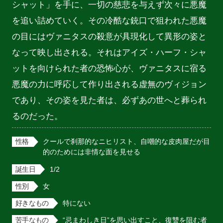
シャット」を手に、一切の慈悲を与えず次々に悪魔
を追い詰めていく。その冷酷な銃口で狙われた悪魔
の目にはヴァニタスの殺意が具現化して異形の姿と
なって映し出される。それはアイズ・ハーフ・シャ
ットを向けられた者の恐怖心が、ヴァニタスに宿る
悪魔の力に呼応して作り出される虚無のヴィジョン
であり、その姿を見た者は、必ずあの世へと葬られ
るのだった。
性格
クールで刹那的なニヒリスト、自嘲的な皮肉屋だが目
的のためには非情な面を見せる
誕生日
1/2
性別
女
好きなもの
特にない
苦手なもの
“忌まわしき日”を思い出すこと、復讐を阻む者