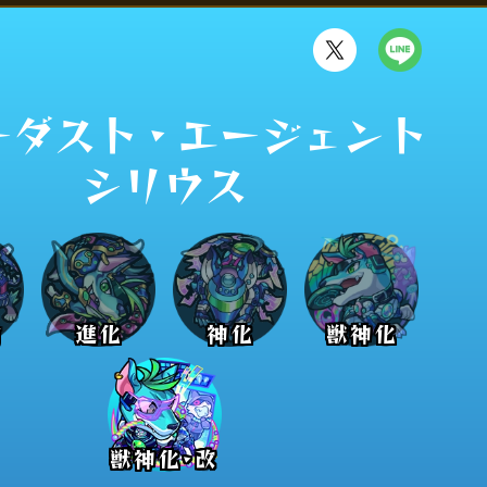
ダスト・エージェント 

シリウス
前
進化
神化
獣神化
獣神化･改