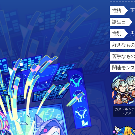
性格
誕生日
性別
好きなもの
苦手なもの
関連モン
カストル＆ポ
ックス