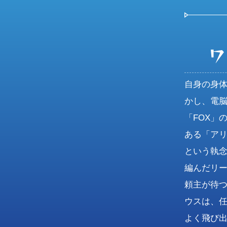
ワ
自身の身
かし、電
「FOX」
ある「ア
という執念
編んだリ
頼主が待
ウスは、
よく飛び