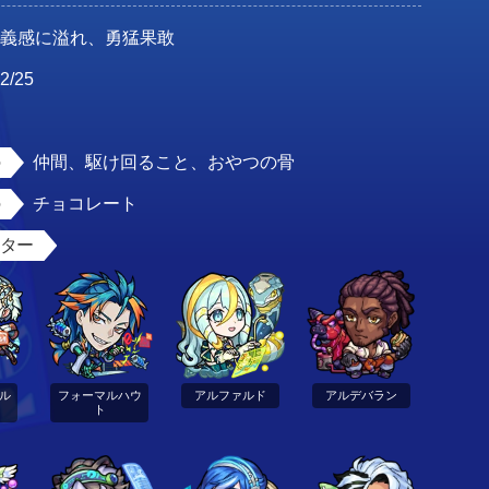
正義感に溢れ、勇猛果敢
2/25
男
仲間、駆け回ること、おやつの骨
チョコレート
スター
ル
フォーマルハウ
アルファルド
アルデバラン
ト