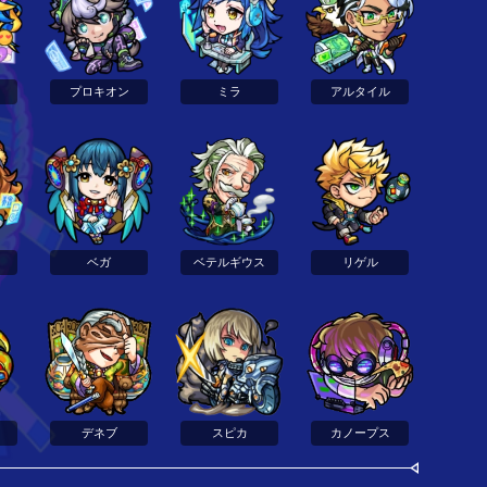
プロキオン
ミラ
アルタイル
ベガ
ベテルギウス
リゲル
デネブ
スピカ
カノープス