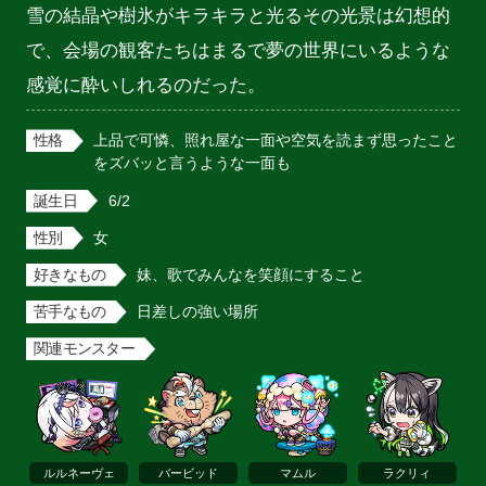
雪の結晶や樹氷がキラキラと光るその光景は幻想的
で、会場の観客たちはまるで夢の世界にいるような
感覚に酔いしれるのだった。
性格
上品で可憐、照れ屋な一面や空気を読まず思ったこと
をズバッと言うような一面も
誕生日
6/2
性別
女
好きなもの
妹、歌でみんなを笑顔にすること
苦手なもの
日差しの強い場所
関連モンスター
ルルネーヴェ
バービッド
マムル
ラクリィ