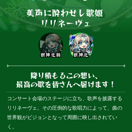
美声に酔わせし歌姫 

リリネーヴェ
獣神化前
獣神化
降り積もるこの想い、

最高の歌を皆さんへ届けます！
コンサート会場のステージに立ち、歌声を披露する
リリネーヴェ。その圧倒的な歌唱力によって、曲の
世界観がビジョンとなって周囲に映し出されてい
く。
