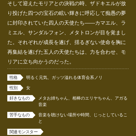
そして迎えたモリアとの決戦の時、ザドキエルが放
り投げた四つの宝石の眩い輝きに呼応して痴愚の夢
に封印されていた四人の天使たち――カマエル、ラ
ミエル、サンダルフォン、メタトロンが目を覚まし
た。それぞれが成長を遂げ、揺るぎない使命を胸に
再集結を遂げた五人の天使たちは、力を合わせ、モ
リアに立ち向かうのだった。
性格
明るく元気、ガッツ溢れる体育会系ノリ
性別
女
好きなもの
メタお姉ちゃん、相棒のエリヤちゃん、アガる
音楽
苦手なもの
音楽を聴けない場所や時間、じっとしているこ
と
関連モンスター