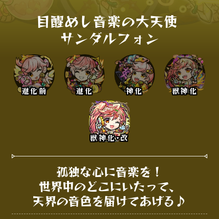
目醒めし音楽の大天使 

サンダルフォン
進化前
進化
神化
獣神化
獣神化･改
孤独な心に音楽を！

世界中のどこにいたって、

天界の音色を届けてあげる♪