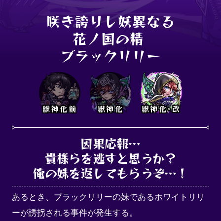
咲き誇りし妖異なる

花ノ国の精 

ブラックリリー
獣神化前
獣神化
獣神化･改
因果応報…

貴様らを逃すと思うか？

俺の妹を返してもらうぞ…！
あるとき、ブラックリリーの妹であるホワイトリリ
ーが誘拐される事件が発生する。
