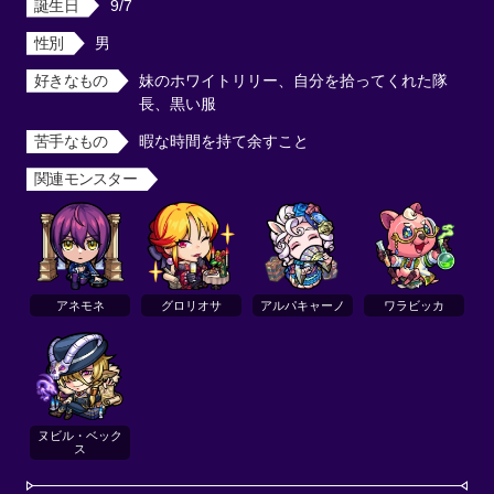
誕生日
9/7
性別
男
好きなもの
妹のホワイトリリー、自分を拾ってくれた隊
長、黒い服
苦手なもの
暇な時間を持て余すこと
関連モンスター
アネモネ
グロリオサ
アルパキャーノ
ワラビッカ
ヌビル・ベック
ス