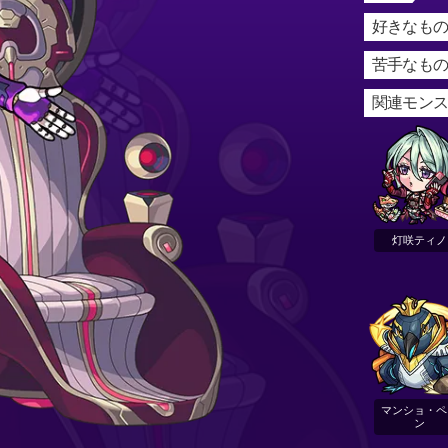
好きなもの
苦手なもの
関連モン
灯咲ティノ
マンショ・ペ
ン