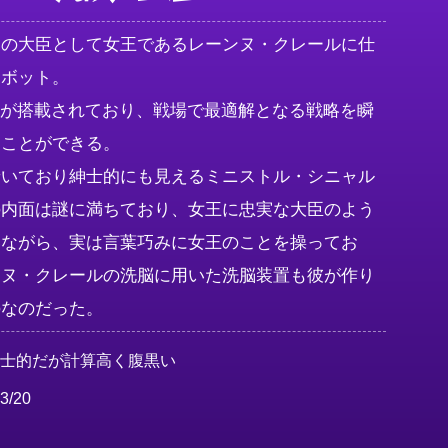
ンの大臣として女王であるレーンヌ・クレールに仕
ット。

Iが搭載されており、戦場で最適解となる戦略を瞬
ことができる。

着いており紳士的にも見えるミニストル・シニャル
の内面は謎に満ちており、女王に忠実な大臣のよう
いながら、実は言葉巧みに女王のことを操ってお
ンヌ・クレールの洗脳に用いた洗脳装置も彼が作り
のなのだった。
紳士的だが計算高く腹黒い
3/20
男