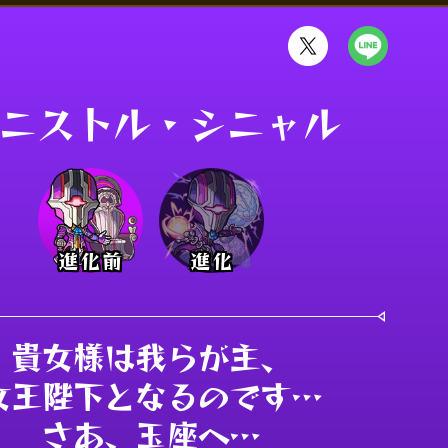
ニストル・シニャル
進化前
進化
貴女様は我らが主、

女王陛下となるのです…

さあ、玉座へ…