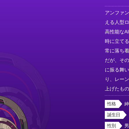
アンファ
える人型ロボ
高性能なA
時に立てる
常に落ち
だが、そ
に振る舞
り、レー
上げたも
性格
誕生日
性別