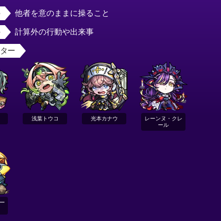
他者を意のままに操ること
計算外の行動や出来事
スター
浅葉トウコ
光本カナウ
レーンヌ・クレ
ール
ー