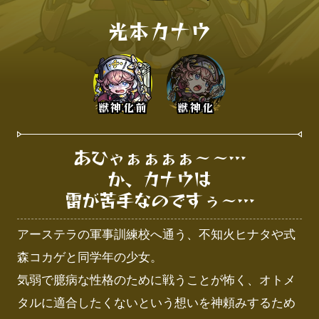
光本カナウ
獣神化前
獣神化
あひゃぁぁぁぁ〜〜…

か、カナウは

雷が苦手なのですぅ〜…
アーステラの軍事訓練校へ通う、不知火ヒナタや式
森コカゲと同学年の少女。

気弱で臆病な性格のために戦うことが怖く、オトメ
タルに適合したくないという想いを神頼みするため