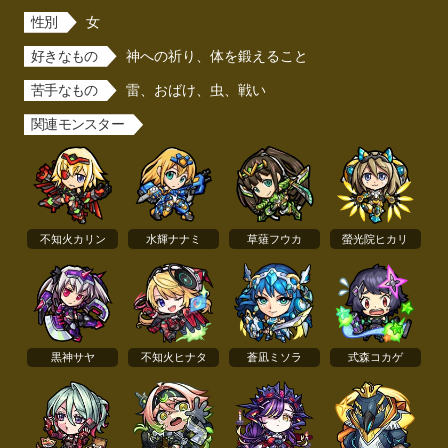
性別
女
好きなもの
神への祈り、体を鍛えること
苦手なもの
雷、おばけ、虫、戦い
関連モンスター
不知火カリン
水輝ナナミ
草薙フウカ
螢光院ヒカリ
黒神サヤ
不知火ヒナタ
蒼凪ミソラ
式森コカゲ