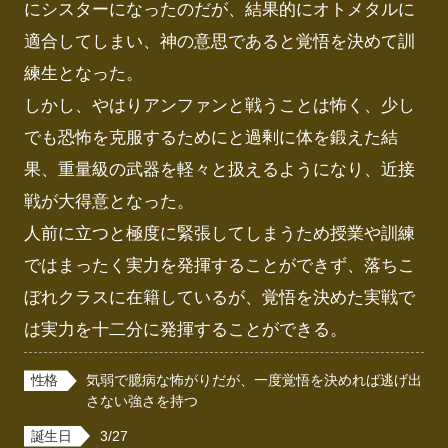
にシスターになったのだが、結果的にオトメタルに
適合してしまい、神の意思であると覚悟を決めて訓
練生となった。

しかし、やはりアンファンと戦うことは怖く、少し
でも恐怖を克服するためにと過剰に体を鍛えた結
果、重量級の武器を軽々と扱えるようになり、近接
戦が大得意となった。

人前に立つと極度に緊張してしまうため授業や訓練
ではまったく実力を発揮することができず、落ちこ
ぼれクラスに在籍しているが、覚悟を決めた実戦で
は実力を十二分に発揮することができる。
性格
気弱で臆病な怖がりだが、一度覚悟を決めれば逃げ出
さない強さを持つ
誕生日
3/27