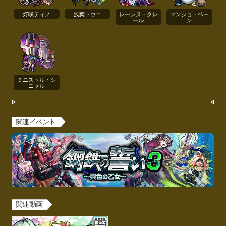
灯咲ティノ
浅葉トウコ
レーンヌ・クレ
マンショ・ペー
ール
ン
ミニストル・シ
ニャル
関連イベント
関連動画