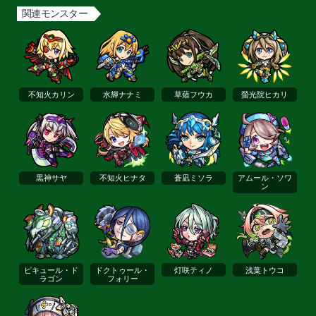
関連モンスター
不知火カリン
水輝ナナミ
草薙フウカ
螢光院ヒカリ
黒神サヤ
不知火ヒナタ
蒼凪ミソラ
アムール・ソワ
ン
ピキュール・ド
ドクトゥール・
灯咲ティノ
浅葉トウコ
ラゴン
フォリー