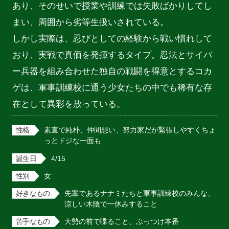
あり、そのせいで授業や訓練では失敗ばかりしてし
まい、周囲から劣等生扱いされている。

しかし実際は、忍びとしての経験から戦い慣れして
おり、実戦で真価を発揮するタイプ。忍法とサイバ
ー兵器を組み合わせた独自の戦闘を得意とするコカ
ゲは、軍事訓練校に通う少女たちの中でも稀有な存
在として異彩を放っている。
性格
素直で純朴、仲間想い、努力家だが緊張しやすくちょ
っとドジな一面も
誕生日
4/15
性別
女
好きなもの
先輩であるナナミたちと軍事訓練校のみんな、
涼しい木陰で一休みすること
苦手なもの
大勢の前で喋ること、ぶっつけ本番