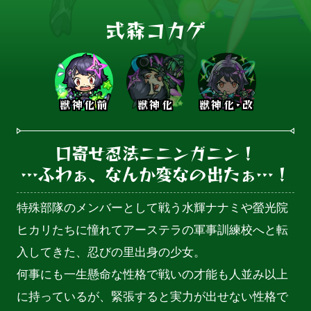
式森コカゲ
獣神化前
獣神化
獣神化･改
口寄せ忍法ニニンガニン！

…ふわぁ、なんか変なの出たぁ…！
特殊部隊のメンバーとして戦う水輝ナナミや螢光院
ヒカリたちに憧れてアーステラの軍事訓練校へと転
入してきた、忍びの里出身の少女。

何事にも一生懸命な性格で戦いの才能も人並み以上
に持っているが、緊張すると実力が出せない性格で