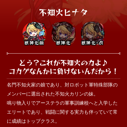
不知火ヒナタ
獣神化前
獣神化
獣神化･改
どう？これが不知火の力よ♪

コカゲなんかに負けないんだから！
名門不知火家の娘であり、対ロボット軍特殊部隊の
メンバーに選出された不知火カリンの妹。

鳴り物入りでアーステラの軍事訓練校へと入学した
エリートであり、戦闘に関する実力も伴っていて常
に成績はトップクラス。
