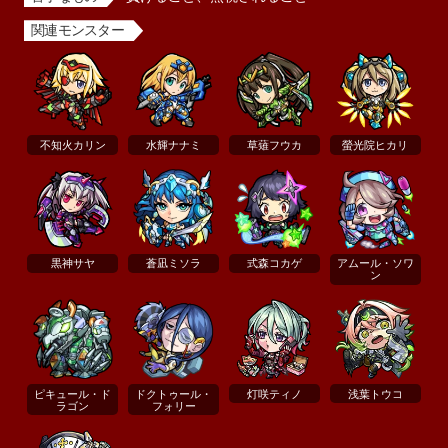
関連モンスター
不知火カリン
水輝ナナミ
草薙フウカ
螢光院ヒカリ
黒神サヤ
蒼凪ミソラ
式森コカゲ
アムール・ソワ
ン
ピキュール・ド
ドクトゥール・
灯咲ティノ
浅葉トウコ
ラゴン
フォリー