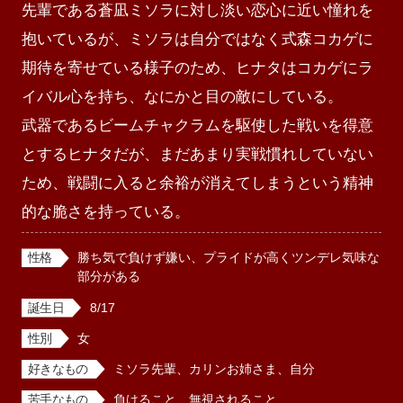
先輩である蒼凪ミソラに対し淡い恋心に近い憧れを
抱いているが、ミソラは自分ではなく式森コカゲに
期待を寄せている様子のため、ヒナタはコカゲにラ
イバル心を持ち、なにかと目の敵にしている。

武器であるビームチャクラムを駆使した戦いを得意
とするヒナタだが、まだあまり実戦慣れしていない
ため、戦闘に入ると余裕が消えてしまうという精神
的な脆さを持っている。
性格
勝ち気で負けず嫌い、プライドが高くツンデレ気味な
部分がある
誕生日
8/17
性別
女
好きなもの
ミソラ先輩、カリンお姉さま、自分
苦手なもの
負けること、無視されること