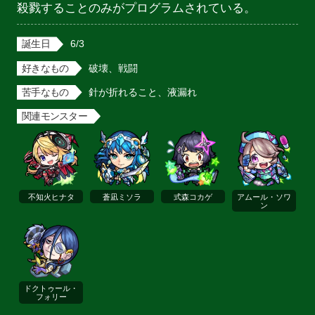
殺戮することのみがプログラムされている。
誕生日
6/3
好きなもの
破壊、戦闘
苦手なもの
針が折れること、液漏れ
関連モンスター
不知火ヒナタ
蒼凪ミソラ
式森コカゲ
アムール・ソワ
ン
ドクトゥール・
フォリー