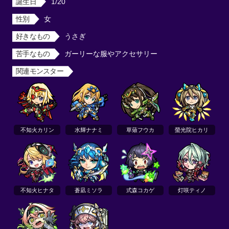
誕生日
1/20
性別
女
好きなもの
うさぎ
苦手なもの
ガーリーな服やアクセサリー
関連モンスター
不知火カリン
水輝ナナミ
草薙フウカ
螢光院ヒカリ
不知火ヒナタ
蒼凪ミソラ
式森コカゲ
灯咲ティノ