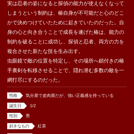
実は忍者の姿になると探偵の能力が使えなくなって
しまうという制約は、椿自身が不可能だと心のどこ
かで決めつけていたために起きていたのだった。自
身の心と向き合うことで成長を遂げた椿は、能力の
制約を破ることに成功し、探偵と忍者、両方の力を
複合させた新たな技を生み出す。

虫眼鏡で敵の位置を特定し、その場所へ鎖付きの椿
手裏剣を転移させることで、隠れ潜む多数の敵を一
網打尽にするのだった。
性格
気分屋で皮肉屋だが、強い正義感を持っている
誕生日
1/2
性別
男
好きなもの
紅茶