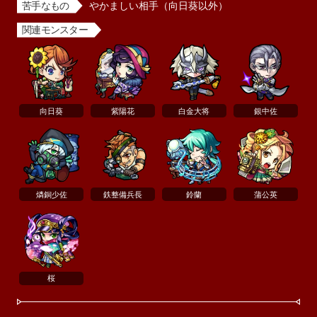
苦手なもの
やかましい相手（向日葵以外）
関連モンスター
向日葵
紫陽花
白金大将
銀中佐
燐銅少佐
鉄整備兵長
鈴蘭
蒲公英
桜