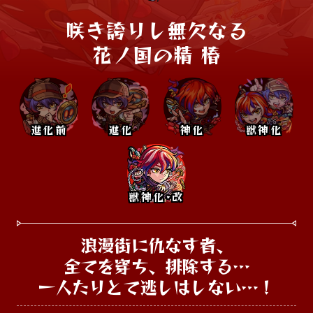
咲き誇りし無欠なる

花ノ国の精 椿
進化前
進化
神化
獣神化
獣神化･改
浪漫街に仇なす者、

全てを穿ち、排除する…

一人たりとて逃しはしない…！