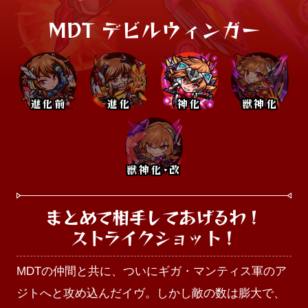
MDT デビルウィンガー
進化前
進化
神化
獣神化
獣神化･改
まとめて相手してあげるわ！

ストライクショット！
MDTの仲間と共に、ついにギガ・マンティス軍のア
ジトへと攻め込んだイヴ。しかし敵の数は膨大で、