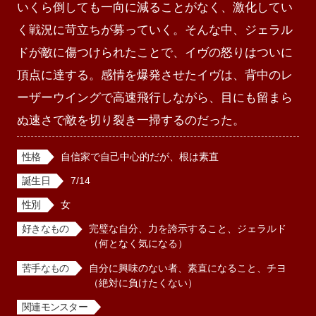
いくら倒しても一向に減ることがなく、激化してい
く戦況に苛立ちが募っていく。そんな中、ジェラル
ドが敵に傷つけられたことで、イヴの怒りはついに
頂点に達する。感情を爆発させたイヴは、背中のレ
ーザーウイングで高速飛行しながら、目にも留まら
性格
自信家で自己中心的だが、根は素直
誕生日
7/14
性別
女
好きなもの
完璧な自分、力を誇示すること、ジェラルド
（何となく気になる）
苦手なもの
自分に興味のない者、素直になること、チヨ
（絶対に負けたくない）
関連モンスター