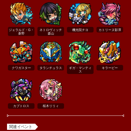
ジェラルド・G・
ネトロヴィッチ
機光院チヨ
カトリーヌ影澤
蒼野
森山
クワガスター
タランチュラス
ギガ・マンティ
キラービー
ス
カブトロス
桜木リリィ
関連イベント