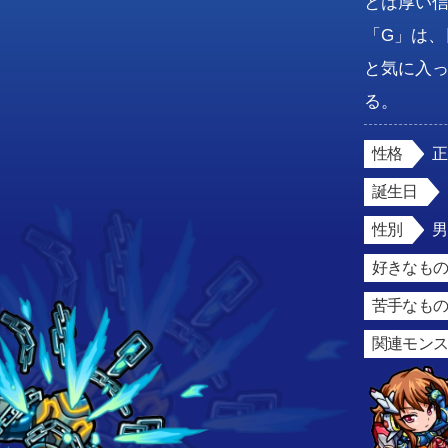
とは厚い
「G」は
と気に入っ
性格
誕生日
性別
好きなもの
苦手なもの
関連モン