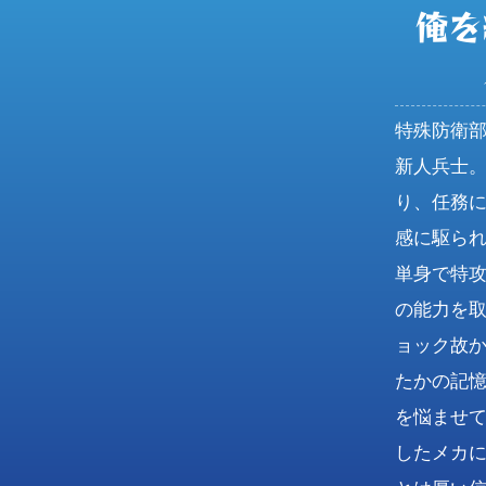
俺を
特殊防衛部
新人兵士
り、任務
感に駆ら
単身で特
の能力を
ョック故
たかの記
を悩ませ
したメカ