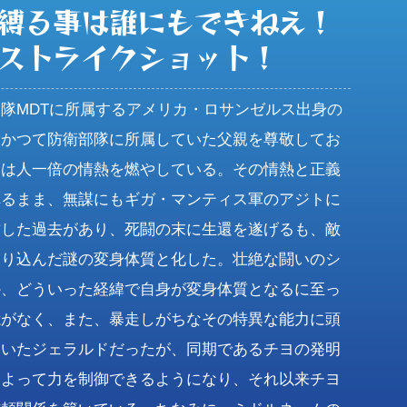
縛る事は誰にもできねえ！

ストライクショット！
隊MDTに所属するアメリカ・ロサンゼルス出身の
。かつて防衛部隊に所属していた父親を尊敬してお
には人一倍の情熱を燃やしている。その情熱と正義
れるまま、無謀にもギガ・マンティス軍のアジトに
攻した過去があり、死闘の末に生還を遂げるも、敵
取り込んだ謎の変身体質と化した。壮絶な闘いのシ
か、どういった経緯で自身が変身体質となるに至っ
憶がなく、また、暴走しがちなその特異な能力に頭
ていたジェラルドだったが、同期であるチヨの発明
によって力を制御できるようになり、それ以来チヨ