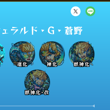
ジェラルド・G・蒼野
前
進化
神化
獣神化
獣神化･改