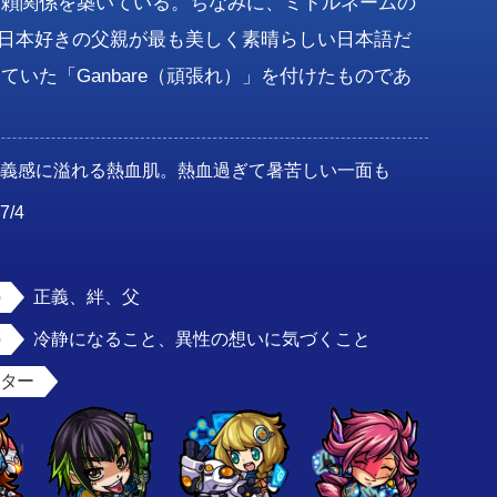
信頼関係を築いている。ちなみに、ミドルネームの
、日本好きの父親が最も美しく素晴らしい日本語だ
ていた「Ganbare（頑張れ）」を付けたものであ
正義感に溢れる熱血肌。熱血過ぎて暑苦しい一面も
7/4
男
正義、絆、父
冷静になること、異性の想いに気づくこと
スター