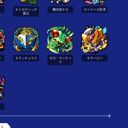
ネトロヴィッチ
機光院チヨ
カトリーヌ影澤
森山
ー
タランチュラス
ギガ・マンティ
キラービー
ス
ント